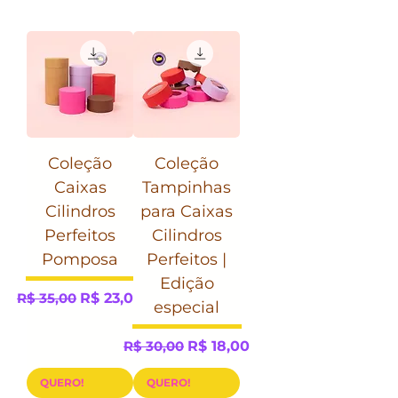
Coleção
Coleção
Caixas
Tampinhas
Cilindros
para Caixas
Perfeitos
Cilindros
Pomposa
Perfeitos |
Edição
Preço normal
Preço promocional
R$ 35,00
R$ 23,00
especial
Preço normal
Preço promocional
R$ 30,00
R$ 18,00
QUERO!
QUERO!