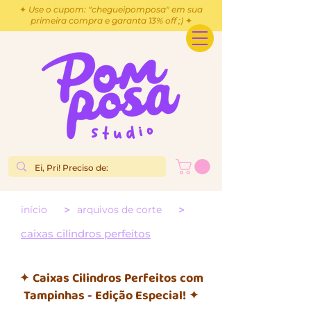
✦ Use o cupom: "chegueipomposa" em sua
primeira compra e garanta 13% off ;) ✦
>
>
início
arquivos de corte
caixas cilindros perfeitos
✦ Caixas Cilindros Perfeitos com
Tampinhas - Edição Especial! ✦