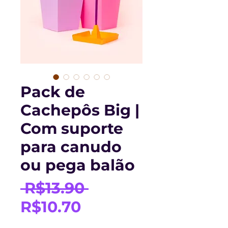
Pack de
Cachepôs Big |
Com suporte
para canudo
ou pega balão
Regular
 R$13.90 
Sale
Price
R$10.70
Price