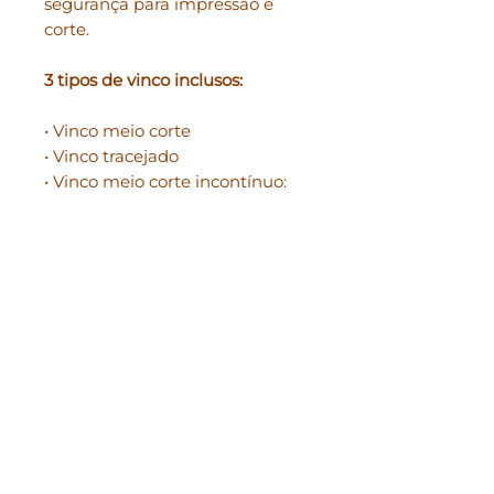
segurança para impressão e
corte.
3 tipos de vinco inclusos:
• Vinco meio corte
• Vinco tracejado
• Vinco meio corte incontínuo:
para meio corte, porém,
preservando as junções. Onde
os cortes se encontram
(vértices), existem recuos, para
que a película do papel não
fique soltando.
✦ Você também recebe:
Uma pasta com o nome: Info.
Nela, você encontra as medidas
de criação do arquivo.