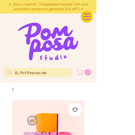
✦ Use o cupom: "chegueipomposa" em sua
primeira compra e garanta 13% off ;) ✦