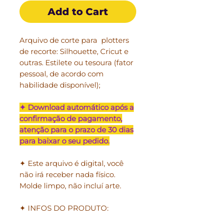
Add to Cart
Arquivo de corte para plotters
de recorte: Silhouette, Cricut e
outras. Estilete ou tesoura (fator
pessoal, de acordo com
habilidade disponível);
✦ Download automático após a
confirmação de pagamento,
atenção para o prazo de 30 dias
para baixar o seu pedido.
✦ Este arquivo é digital, você
não irá receber nada físico.
Molde limpo, não incluí arte.
✦ INFOS DO PRODUTO: