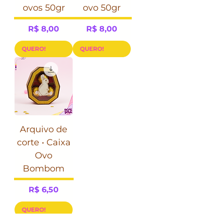
ovos 50gr
ovo 50gr
Preço
Preço
R$ 8,00
R$ 8,00
QUERO!
QUERO!
Arquivo de
corte • Caixa
Ovo
Bombom
Preço
R$ 6,50
QUERO!