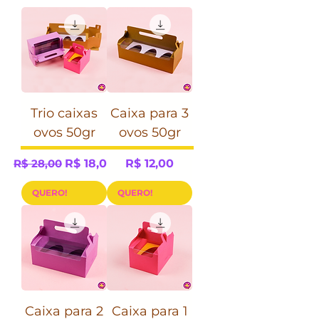
Trio caixas
Caixa para 3
ovos 50gr
ovos 50gr
Preço normal
Preço promocional
Preço
R$ 28,00
R$ 18,00
R$ 12,00
QUERO!
QUERO!
Caixa para 2
Caixa para 1