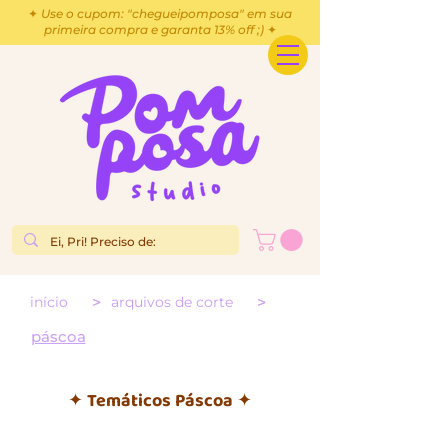
✦ Use o cupom: "chegueipomposa" em sua
primeira compra e garanta 13% off ;) ✦
>
>
início
arquivos de corte
páscoa
✦ Temáticos Páscoa ✦