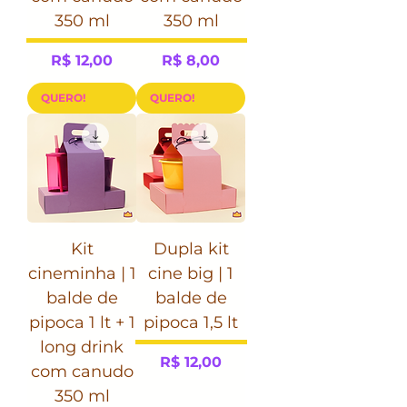
350 ml
350 ml
Preço
Preço
R$ 12,00
R$ 8,00
QUERO!
QUERO!
Kit
Dupla kit
cineminha | 1
cine big | 1
balde de
balde de
pipoca 1 lt + 1
pipoca 1,5 lt
long drink
Preço
R$ 12,00
com canudo
350 ml