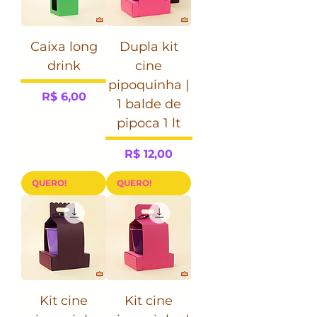
Caixa long
Dupla kit
drink
cine
pipoquinha |
Preço
R$ 6,00
1 balde de
pipoca 1 lt
Preço
R$ 12,00
QUERO!
QUERO!
Kit cine
Kit cine