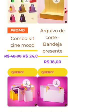
PROMO
Arquivo de
corte •
Combo kit
Bandeja
cine mood
presente
Preço normal
Preço promocional
R$ 48,00
R$ 24,00
Preço
R$ 18,00
QUERO!
QUERO!