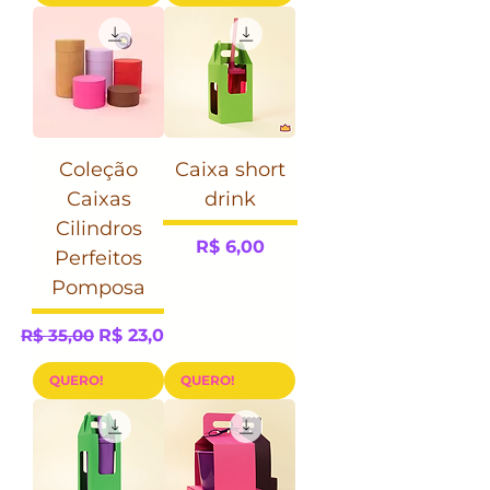
Coleção
Caixa short
Caixas
drink
Cilindros
Preço
R$ 6,00
Perfeitos
Pomposa
Preço normal
Preço promocional
R$ 35,00
R$ 23,00
QUERO!
QUERO!