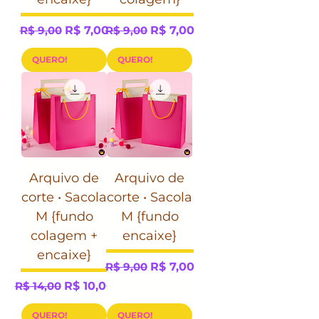
Preço normal
Preço promocional
Preço normal
Preço promocional
R$ 9,00
R$ 7,00
R$ 9,00
R$ 7,00
QUERO!
QUERO!
Arquivo de
Arquivo de
corte • Sacola
corte • Sacola
M {fundo
M {fundo
colagem +
encaixe}
encaixe}
Preço normal
Preço promocional
R$ 9,00
R$ 7,00
Preço normal
Preço promocional
R$ 14,00
R$ 10,00
QUERO!
QUERO!