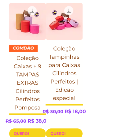
COMBÃO
Coleção
Tampinhas
Coleção
para Caixas
Caixas + 9
Cilindros
TAMPAS
Perfeitos |
EXTRAS
Edição
Cilindros
especial
Perfeitos
Pomposa
Preço normal
Preço promocional
R$ 30,00
R$ 18,00
Preço normal
Preço promocional
R$ 65,00
R$ 38,00
QUERO!
QUERO!