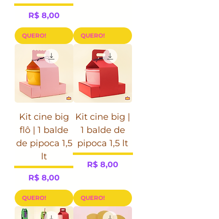
Preço
R$ 8,00
QUERO!
QUERO!
Kit cine big
Kit cine big |
flô | 1 balde
1 balde de
de pipoca 1,5
pipoca 1,5 lt
lt
Preço
R$ 8,00
Preço
R$ 8,00
QUERO!
QUERO!