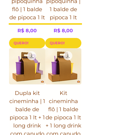
pipoquinha
pipoquinha |
flô | 1 balde
1 balde de
de pipoca 1 lt
pipoca 1 lt
Preço
Preço
R$ 8,00
R$ 8,00
QUERO!
QUERO!
Dupla kit
Kit
cineminha | 1
cineminha
balde de
flô | 1 balde
pipoca 1 lt + 1
de pipoca 1 lt
long drink
+ 1 long drink
com canudo
com canudo