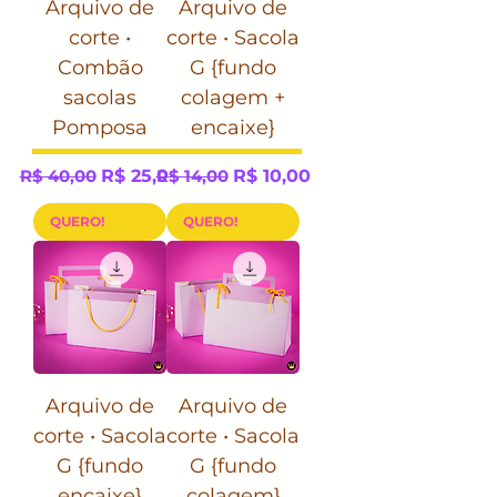
Arquivo de
Arquivo de
corte •
corte • Sacola
Combão
G {fundo
sacolas
colagem +
Pomposa
encaixe}
Preço normal
Preço promocional
Preço normal
Preço promocional
R$ 40,00
R$ 25,00
R$ 14,00
R$ 10,00
QUERO!
QUERO!
Arquivo de
Arquivo de
corte • Sacola
corte • Sacola
G {fundo
G {fundo
encaixe}
colagem}