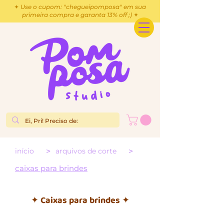
✦ Use o cupom: "chegueipomposa" em sua
primeira compra e garanta 13% off ;) ✦
>
>
início
arquivos de corte
caixas para brindes
✦ Caixas para brindes ✦