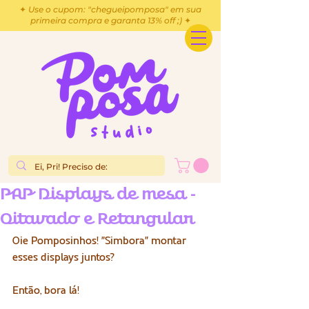
✦ Use o cupom: "chegueipomposa" em sua
primeira compra e garanta 13% off ;) ✦
PAP Displays de mesa -
Oitavado e Retangular
Oie Pomposinhos! "Simbora" montar 
esses displays juntos? 
Então, bora lá!