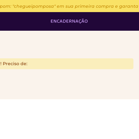
upom: "chegueipomposa" em sua primeira compra e garanta 13
ENCADERNAÇÃO