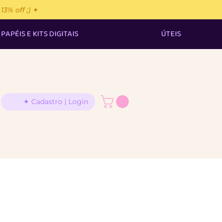
% off ;) ✦
PAPÉIS E KITS DIGITAIS
ÚTEIS
✦ Cadastro | Login