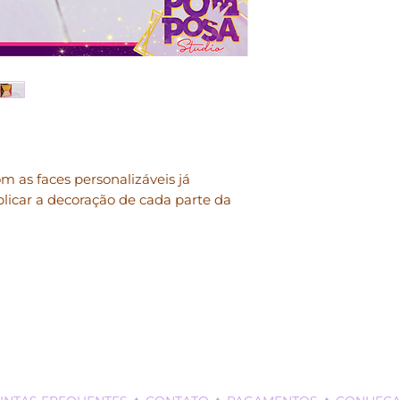
♔ Arquivo persona
digitais;
compatíveis;
♔ Arquivo com fun
colagem seguro;
♔ Permite envio "d
compacta por tran
♔ Formatos Inclus
SVG, DXF e PDF
m as faces personalizáveis já
licar a decoração de cada parte da