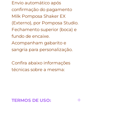
Envio automático após
confirmação do pagamento
Milk Pomposa Shaker EX
(Externo), por Pomposa Studio.
Fechamento superior (boca) e
fundo de encaixe.
Acompanham gabarito e
sangria para personalização.
Confira abaixo informações
técnicas sobre a mesma:
TERMOS DE USO:
♔ Ao adquirir um produto
INFORMAÇÕES TÉCNICAS:
Pomposa Studio, você recebe o
direito de uso do mesmo, não
♔ Arquivo limpo, não vendemos
recebe o direito de propriedade!