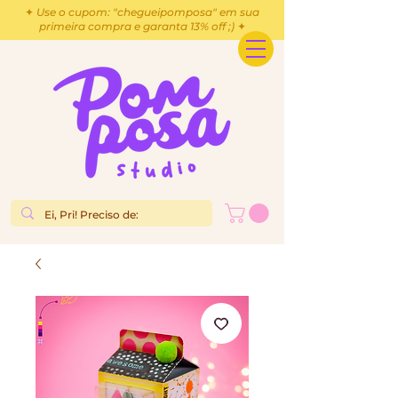
✦ Use o cupom: "chegueipomposa" em sua
primeira compra e garanta 13% off ;) ✦