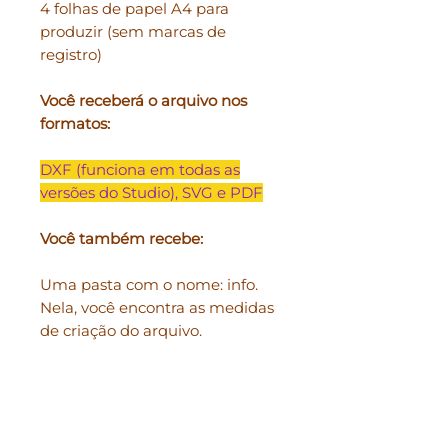
4 folhas de papel A4 para
produzir (sem marcas de
registro)
Você receberá o arquivo nos
formatos:
DXF (funciona em todas as
versões do Studio), SVG e PDF
Você também recebe:
Uma pasta com o nome: info.
Nela, você encontra as medidas
de criação do arquivo.
Para +, acessar:
FAQ
.
Termos de uso: