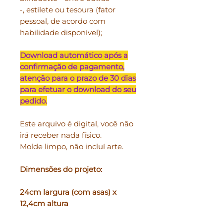
-, estilete ou tesoura (fator
pessoal, de acordo com
habilidade disponível);
Download automático após a
confirmação de pagamento,
atenção para o prazo de 30 dias
para efetuar o download do seu
pedido.
Este arquivo é digital, você não
irá receber nada físico.
Molde limpo, não incluí arte.
Dimensões do projeto:
24cm largura (com asas) x
12,4cm altura