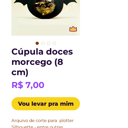
Cúpula doces
morcego (8
cm)
Preço
R$ 7,00
Vou levar pra mim
Arquivo de corte para plotter
Silhouette - entre outras