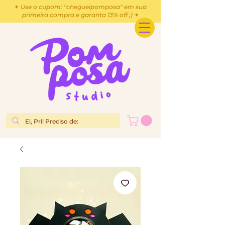
✦ Use o cupom: "chegueipomposa" em sua
primeira compra e garanta 13% off ;) ✦