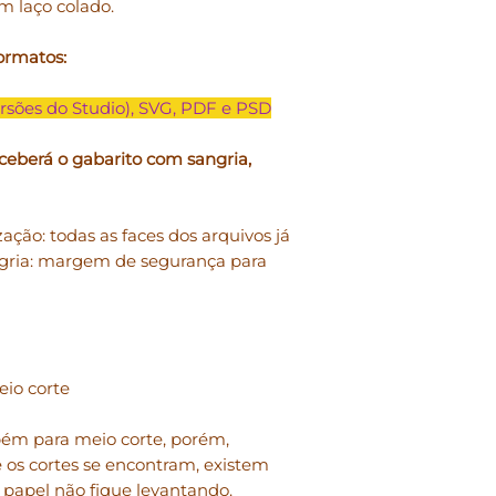
m laço colado.
• Você pode
produzi
pessoal, para doar
físico.
ormatos:
• Você não pode
rev
rsões do Studio), SVG, PDF e PSD
forma digital em q
pode doar, emprest
ceberá o gabarito com sangria,
compartilhamento 
permitido e o uso
mesmos é pessoal e
zação: todas as faces dos arquivos já
gria: margem de segurança para
• Você não pode
mo
Studio para revendê
• Você não pode
mo
Studio explicitame
fosse sua criação.
eio corte
• Você não pode
us
mbém para meio corte, porém,
“coletivas”.
 os cortes se encontram, existem
o papel não fique levantando.
Em caso de dúvidas