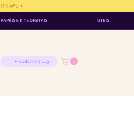
% off ;) ✦
PAPÉIS E KITS DIGITAIS
ÚTEIS
✦ Cadastro | Login