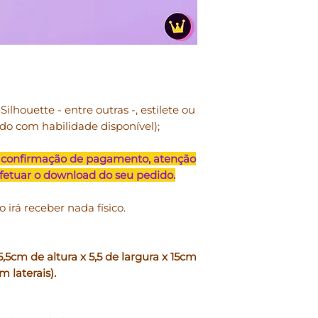
lucrativos.
• Uso comercial
: p
pequena escala e j
configura-se reve
exemplo: convites 
papéis digitais, s
ilhouette - entre outras -, estilete ou
produto sem a poss
rdo com habilidade disponível);
reúso. Arquivos de
doados, repassado
formato digital.
 confirmação de pagamento, atenção
efetuar o download do seu pedido.
NOSSOS PRODUTO
PESSOAL E TAMBÉ
o irá receber nada físico.
TENDO COMO LIMI
UNIDADES ANUAIS
5cm de altura x 5,5 de largura x 15cm
• Você pode
usar no
 laterais).
físicos, vendidos p
Exemplos: caixas, c