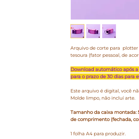
Arquivo de corte para plotter S
tesoura (fator pessoal, de aco
Download automático após a
para o prazo de 30 dias para 
Este arquivo é digital, você nã
Molde limpo, não incluí arte.
Tamanho da caixa montada: 5,
de comprimento (fechada, com
1 folha A4 para produzir.