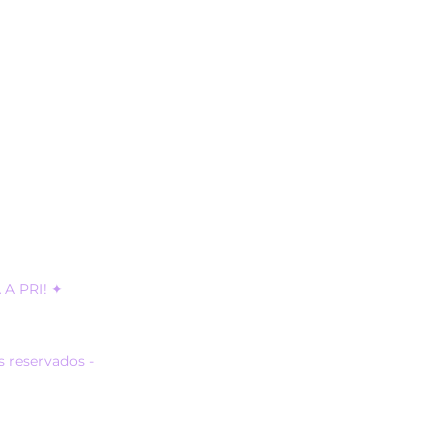
omposastudio.com.br
 sem aviso prévio.
A PRI! ✦
s reservados -