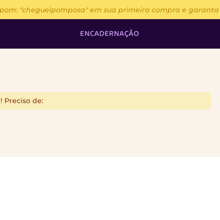
upom: "chegueipomposa" em sua primeira compra e garanta 13
ENCADERNAÇÃO