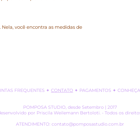
email: contato@p
Sujeito a alteração
 Nela, você encontra as medidas de
UNTAS FREQUENTES
✦
CONTATO
✦
PAGAMENTOS
✦ CONHEÇA 
POMPOSA STUDIO, desde Setembro | 2017
desenvolvido por Priscila Weilemann Bertoloti. - Todos os direito
ATENDIMENTO: contato@pomposastudio.com.br