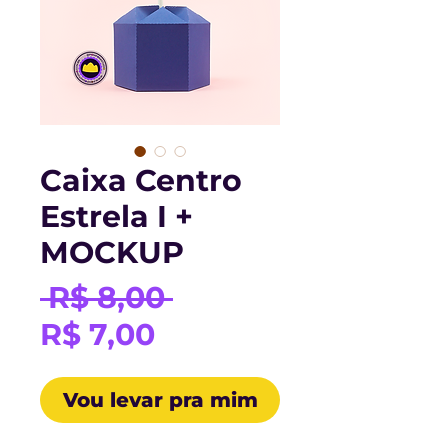
Caixa Centro
Estrela I +
MOCKUP
Preço
 R$ 8,00 
Preço
normal
R$ 7,00
promocional
Vou levar pra mim