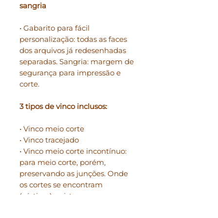
sangria
• Gabarito para fácil
personalização: todas as faces
dos arquivos já redesenhadas
separadas. Sangria: margem de
segurança para impressão e
corte.
3 tipos de vinco inclusos:
• Vinco meio corte
• Vinco tracejado
• Vinco meio corte incontínuo:
para meio corte, porém,
preservando as junções. Onde
os cortes se encontram
(vértices), existem recuos, para
que a película do papel não