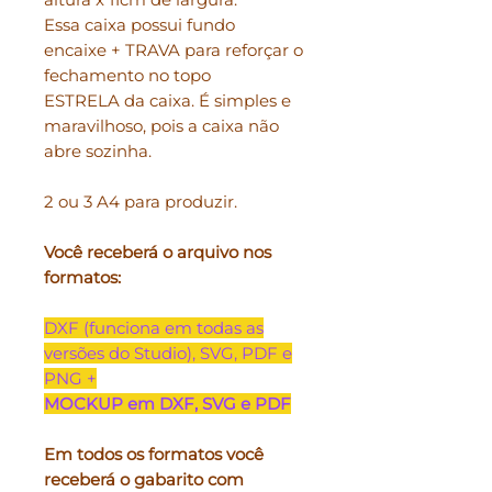
Essa caixa possui fundo
encaixe + TRAVA para reforçar o
fechamento no topo
ESTRELA da caixa. É simples e
maravilhoso, pois a caixa não
abre sozinha.
2 ou 3 A4 para produzir.
Você receberá o arquivo nos
formatos:
DXF (funciona em todas as
versões do Studio), SVG, PDF e
PNG +
MOCKUP em DXF, SVG e PDF
Em todos os formatos você
receberá o gabarito com