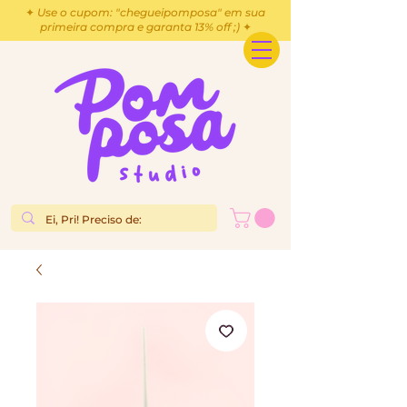
✦ Use o cupom: "chegueipomposa" em sua
primeira compra e garanta 13% off ;) ✦