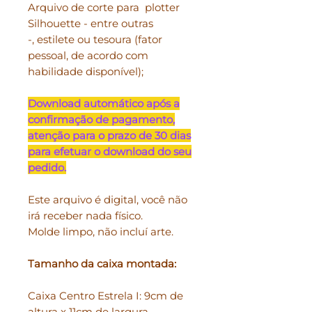
Arquivo de corte para plotter
Silhouette - entre outras
-, estilete ou tesoura (fator
pessoal, de acordo com
habilidade disponível);
Download automático após a
confirmação de pagamento,
atenção para o prazo de 30 dias
para efetuar o download do seu
pedido.
Este arquivo é digital, você não
irá receber nada físico.
Molde limpo, não incluí arte.
Tamanho da caixa montada:
Caixa Centro Estrela I: 9cm de
altura x 11cm de largura.