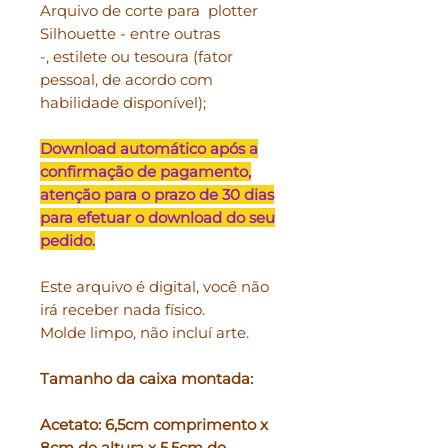
Arquivo de corte para plotter
Silhouette - entre outras
-, estilete ou tesoura (fator
pessoal, de acordo com
habilidade disponível);
Download automático após a
confirmação de pagamento,
atenção para o prazo de 30 dias
para efetuar o download do seu
pedido.
Este arquivo é digital, você não
irá receber nada físico.
Molde limpo, não incluí arte.
Tamanho da caixa montada:
Acetato: 6,5cm comprimento x
8cm de altura x 5,5cm de