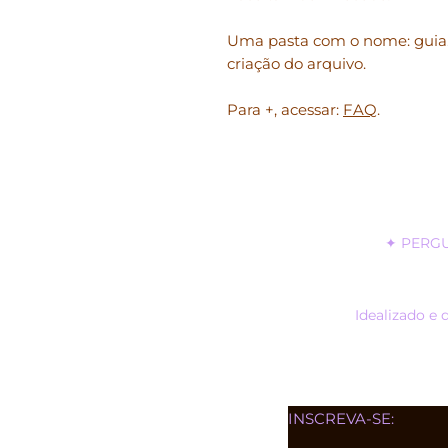
Uma pasta com o nome: guia.
criação do arquivo.
Para +, acessar:
FAQ
.
✦
PERG
Idealizado e 
INSCREVA-SE: