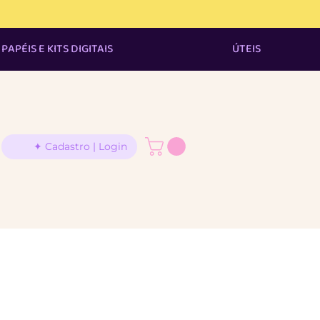
% off ;) ✦
PAPÉIS E KITS DIGITAIS
ÚTEIS
✦ Cadastro | Login