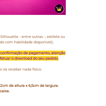
lucrativos.
• Uso comercial
: p
pequena escala e j
configura-se reve
exemplo: convites 
papéis digitais, s
ilhouette - entre outras -, estilete ou
produto sem a poss
rdo com habilidade disponível);
reúso. Arquivos de
doados, repassado
formato digital.
 confirmação de pagamento, atenção
efetuar o download do seu pedido.
NOSSOS PRODUTO
PESSOAL E TAMBÉ
o irá receber nada físico.
TENDO COMO LIMI
UNIDADES ANUAIS
cm de altura x 6,5cm de largura.
• Você pode
usar no
caixe.
físicos, vendidos p
Exemplos: caixas, c