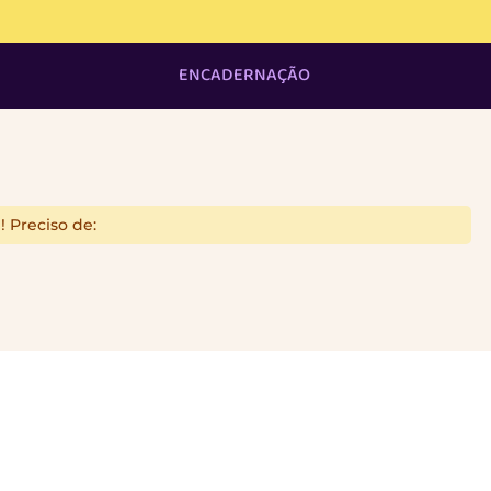
upom: "chegueipomposa" em sua primeira compra e garanta 13
ENCADERNAÇÃO