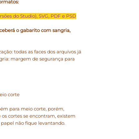
ormatos:
• Você pode
produzi
pessoal, para doar
físico.
rsões do Studio), SVG, PDF e PSD
• Você não pode
rev
ceberá o gabarito com sangria,
forma digital em q
pode doar, emprest
compartilhamento 
zação: todas as faces dos arquivos já
permitido e o uso
gria: margem de segurança para
mesmos é pessoal e
• Você não pode
mo
Studio para revendê
• Você não pode
mo
eio corte
Studio explicitame
fosse sua criação.
mbém para meio corte, porém,
 os cortes se encontram, existem
• Você não pode
us
o papel não fique levantando.
“coletivas”.
Em caso de dúvidas