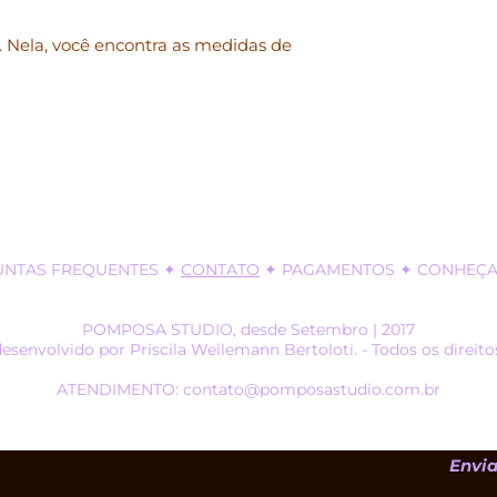
email: contato@p
 Nela, você encontra as medidas de
Sujeito a alteração
UNTAS FREQUENTES
✦
CONTATO
✦
PAGAMENTOS
✦ CONHEÇA 
POMPOSA STUDIO, desde Setembro | 2017
desenvolvido por Priscila Weilemann Bertoloti. - Todos os direito
ATENDIMENTO: contato@pomposastudio.com.br
Envia