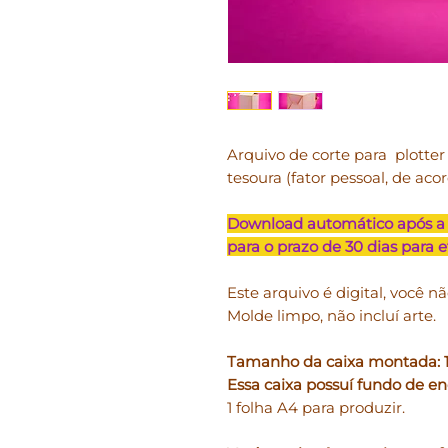
Arquivo de corte para plotter S
tesoura (fator pessoal, de aco
Download automático após a
para o prazo de 30 dias para 
Este arquivo é digital, você nã
Molde limpo, não incluí arte.
Tamanho da caixa montada: 12
Essa caixa possuí fundo de en
1 folha A4 para produzir.