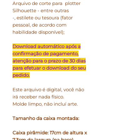
Arquivo de corte para plotter
Silhouette - entre outras
-, estilete ou tesoura (fator
pessoal, de acordo com
habilidade disponível);
Download automático após a
confirmação de pagamento,
atenção para o prazo de 30 dias
para efetuar o download do seu
pedido.
Este arquivo é digital, você não
irá receber nada físico.
Molde limpo, não incluí arte.
Tamanho da caixa montada:
Caixa pirâmide: 17cm de altura x
7,3cm de largura (na base).