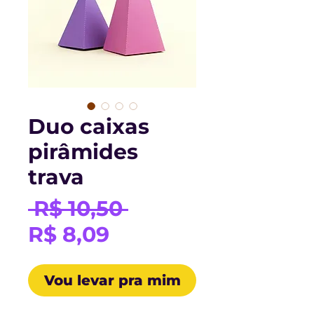
Duo caixas
pirâmides
trava
Preço
 R$ 10,50 
Preço
normal
R$ 8,09
promocional
Vou levar pra mim