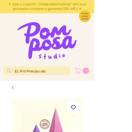
✦ Use o cupom: "chegueipomposa" em sua
primeira compra e garanta 13% off ;) ✦