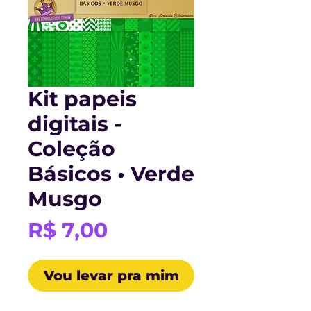
Kit papeis
digitais -
Coleção
Básicos • Verde
Musgo
Preço
R$ 7,00
Vou levar pra mim