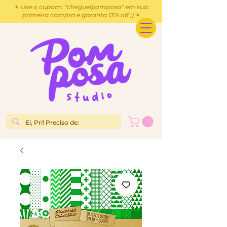
✦ Use o cupom: "chegueipomposa" em sua
primeira compra e garanta 13% off ;) ✦