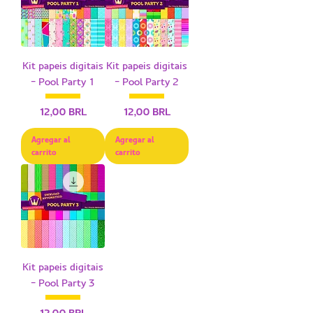
Kit papeis digitais
Kit papeis digitais
- Pool Party 1
- Pool Party 2
Precio
Precio
12,00 BRL
12,00 BRL
Agregar al
Agregar al
carrito
carrito
Kit papeis digitais
- Pool Party 3
Precio