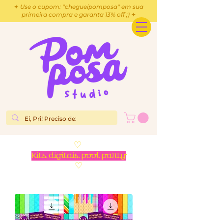
✦ Use o cupom: "chegueipomposa" em sua
primeira compra e garanta 13% off ;) ✦
♡
Kits digitais pool party
♡