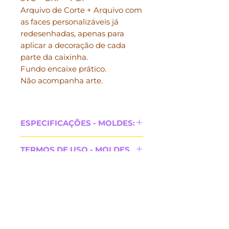
Arquivo de Corte + Arquivo com
as faces personalizáveis já
redesenhadas, apenas para
aplicar a decoração de cada
parte da caixinha.
Fundo encaixe prático.
Não acompanha arte.
ESPECIFICAÇÕES - MOLDES:
♔ Arquivo digital (molde) para
TERMOS DE USO - MOLDES
recorte na mini plotter Silhouette,
estilete ou tesoura;
♔ A arte da prévia não está
♔ Acompanha "faces" de cada
incluída, é apenas ilustrativa;
parte da caixinha, para facilitar a
♔ Não são permitidas quaisquer
personalização e poupar tempo
formas de distribuição ou
✦
PERGUNTAS FREQUENTES
✦
CONTATO
na produção;
compartilhamento deste arquivo;
✦
PAGAMENTOS
✦ CONHEÇA A PRI! ✦
♔ Download automático após a
♔ Não efetuamos reembolso em
confirmação do pagamento;