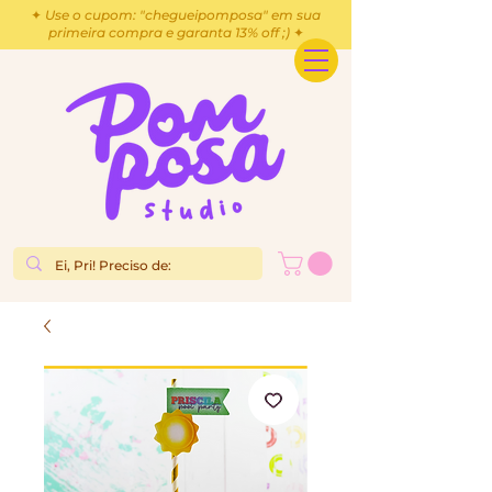
✦ Use o cupom: "chegueipomposa" em sua
primeira compra e garanta 13% off ;) ✦