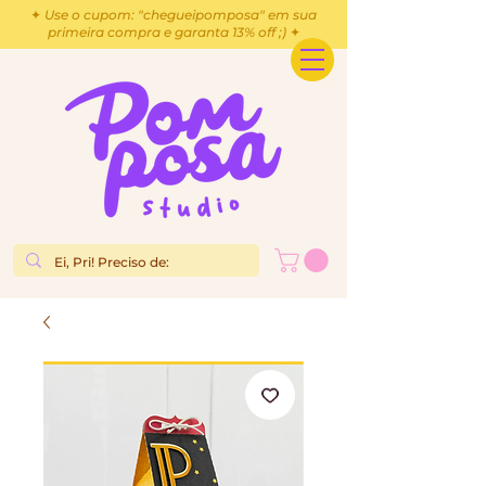
✦ Use o cupom: "chegueipomposa" em sua
primeira compra e garanta 13% off ;) ✦