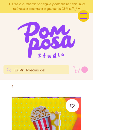
✦ Use o cupom: "chegueipomposa" em sua
primeira compra e garanta 13% off ;) ✦