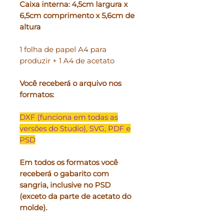
Caixa interna: 4,5cm largura x
6,5cm comprimento x 5,6cm de
altura
1 folha de papel A4 para
produzir + 1 A4 de acetato
Você receberá o arquivo nos
formatos:
DXF (funciona em todas as
versões do Studio), SVG, PDF e
PSD
Em todos os formatos você
receberá o gabarito com
sangria, inclusive no PSD
(exceto da parte de acetato do
molde).