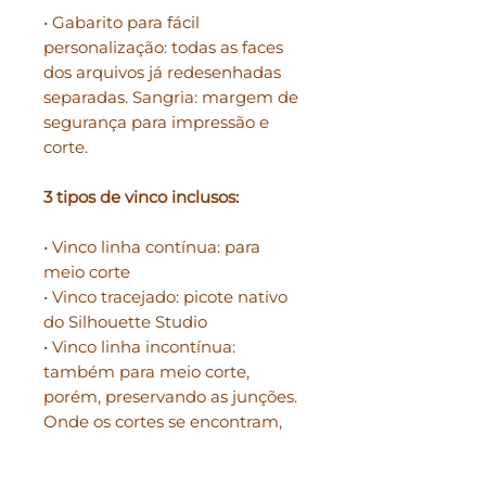
• Gabarito para fácil
personalização: todas as faces
dos arquivos já redesenhadas
separadas. Sangria: margem de
segurança para impressão e
corte.
3 tipos de vinco inclusos:
• Vinco linha contínua: para
meio corte
• Vinco tracejado: picote nativo
do Silhouette Studio
• Vinco linha incontínua:
também para meio corte,
porém, preservando as junções.
Onde os cortes se encontram,
existem recuos, para que a
película do papel não fique