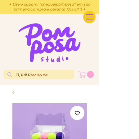
✦ Use o cupom: "chegueipomposa" em sua
primeira compra e garanta 13% off ;) ✦