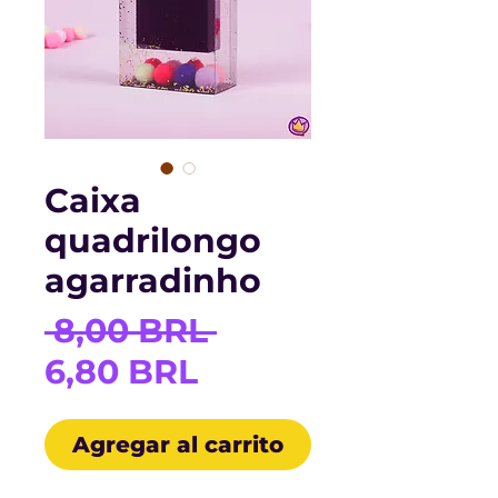
Caixa
quadrilongo
agarradinho
Precio
 8,00 BRL 
Precio
6,80 BRL
de
Agregar al carrito
oferta