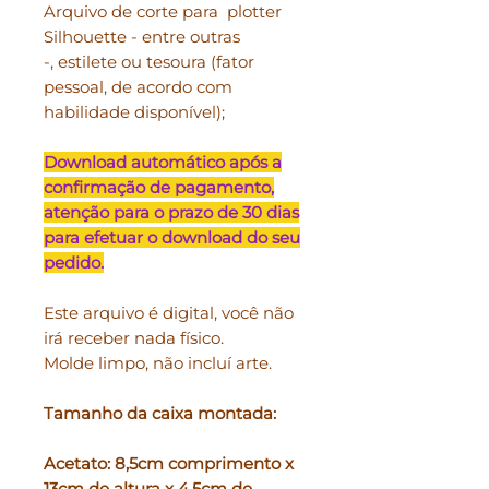
Arquivo de corte para plotter
Silhouette - entre outras
-, estilete ou tesoura (fator
pessoal, de acordo com
habilidade disponível);
Download automático após a
confirmação de pagamento,
atenção para o prazo de 30 dias
para efetuar o download do seu
pedido.
Este arquivo é digital, você não
irá receber nada físico.
Molde limpo, não incluí arte.
Tamanho da caixa montada:
Acetato: 8,5cm comprimento x
13cm de altura x 4,5cm de