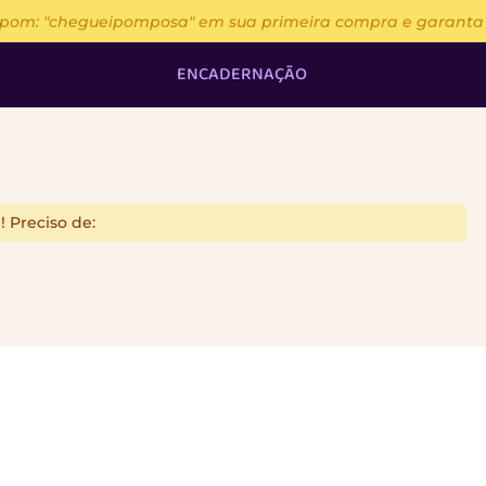
upom: "chegueipomposa" em sua primeira compra e garanta 13
ENCADERNAÇÃO