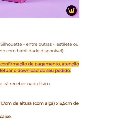
lucrativos.
• Uso comercial
: p
pequena escala e j
configura-se reve
exemplo: convites 
papéis digitais, s
ilhouette - entre outras -, estilete ou
produto sem a poss
rdo com habilidade disponível);
reúso. Arquivos de
doados, repassado
formato digital.
 confirmação de pagamento, atenção
efetuar o download do seu pedido.
NOSSOS PRODUTO
PESSOAL E TAMBÉ
o irá receber nada físico.
TENDO COMO LIMI
UNIDADES ANUAIS
,7cm de altura (com alça) x 6,5cm de
• Você pode
usar no
físicos, vendidos p
caixe.
Exemplos: caixas, c