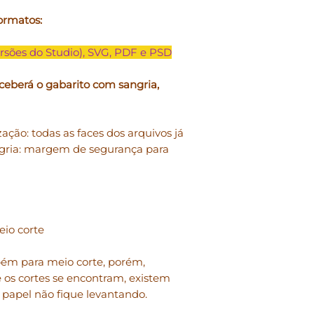
• Você pode
produzi
pessoal, para doar
ormatos:
físico.
rsões do Studio), SVG, PDF e PSD
• Você não pode
rev
forma digital em q
ceberá o gabarito com sangria,
pode doar, emprest
compartilhamento 
permitido e o uso
zação: todas as faces dos arquivos já
mesmos é pessoal e
gria: margem de segurança para
• Você não pode
mo
Studio para revendê
• Você não pode
mo
Studio explicitame
eio corte
fosse sua criação.
mbém para meio corte, porém,
• Você não pode
us
 os cortes se encontram, existem
“coletivas”.
o papel não fique levantando.
Em caso de dúvidas