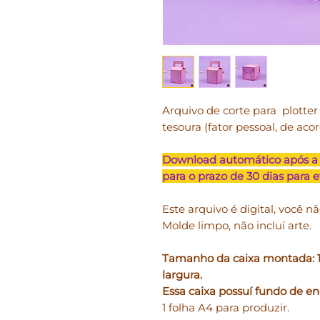
Arquivo de corte para plotter S
tesoura (fator pessoal, de aco
Download automático após a
para o prazo de 30 dias para 
Este arquivo é digital, você nã
Molde limpo, não incluí arte.
Tamanho da caixa montada: 11
largura.
Essa caixa possuí fundo de en
1 folha A4 para produzir.