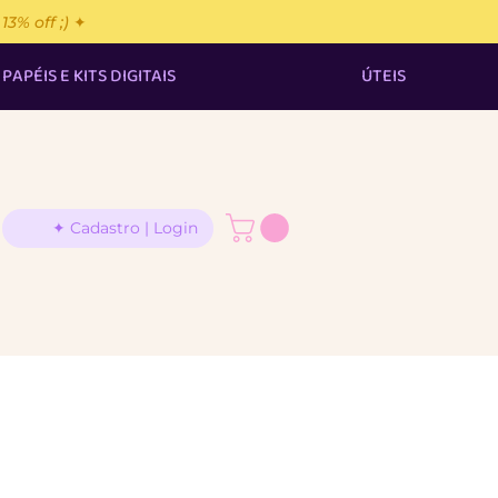
% off ;) ✦
PAPÉIS E KITS DIGITAIS
ÚTEIS
✦ Cadastro | Login