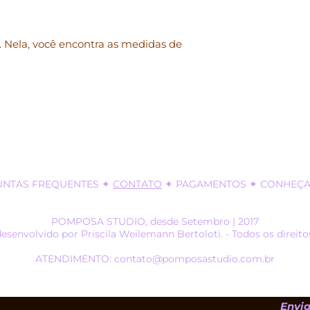
email: contato@p
Sujeito a alteração
 Nela, você encontra as medidas de
UNTAS FREQUENTES
✦
CONTATO
✦
PAGAMENTOS
✦ CONHEÇA 
POMPOSA STUDIO, desde Setembro | 2017
desenvolvido por Priscila Weilemann Bertoloti. - Todos os direito
ATENDIMENTO: contato@pomposastudio.com.br
Envia