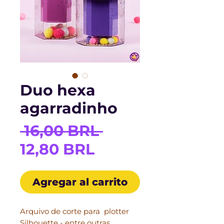
Duo hexa
agarradinho
Precio
 16,00 BRL 
Precio
12,80 BRL
de
Agregar al carrito
oferta
Arquivo de corte para plotter
Silhouette - entre outras