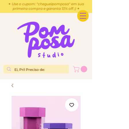
✦ Use o cupom: "chegueipomposa" em sua
primeira compra e garanta 13% off ;) ✦