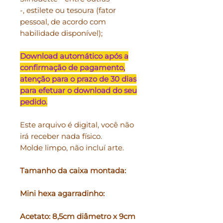
-, estilete ou tesoura (fator
pessoal, de acordo com
habilidade disponível);
Download automático após a
confirmação de pagamento,
atenção para o prazo de 30 dias
para efetuar o download do seu
pedido.
Este arquivo é digital, você não
irá receber nada físico.
Molde limpo, não incluí arte.
Tamanho da caixa montada:
Mini hexa agarradinho:
Acetato: 8,5cm diâmetro x 9cm