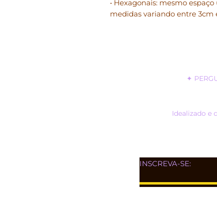
• Hexagonais: mesmo espaço 
medidas variando entre 3cm 
✦
PERG
Idealizado e 
INSCREVA-SE: