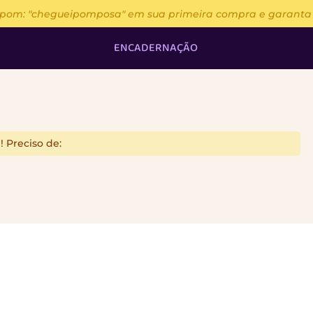
upom: "chegueipomposa" em sua primeira compra e garanta 13
ENCADERNAÇÃO