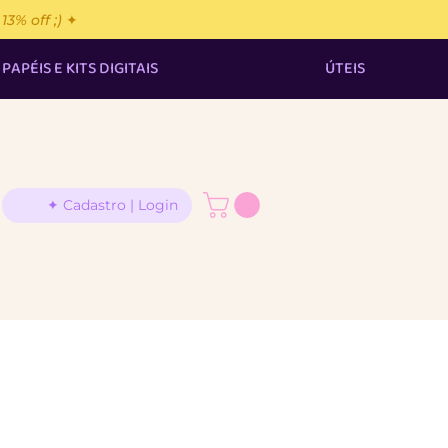
% off ;) ✦
PAPÉIS E KITS DIGITAIS
ÚTEIS
✦ Cadastro | Login