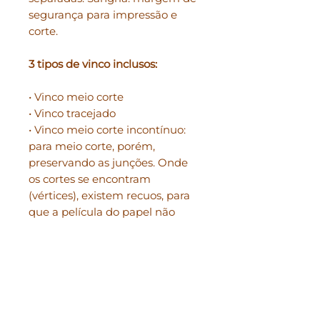
segurança para impressão e
corte.
3 tipos de vinco inclusos:
• Vinco meio corte
• Vinco tracejado
• Vinco meio corte incontínuo:
para meio corte, porém,
preservando as junções. Onde
os cortes se encontram
(vértices), existem recuos, para
que a película do papel não
fique levantando.
Você também recebe:
Uma pasta com o nome: Info.
Nela, você encontra as medidas