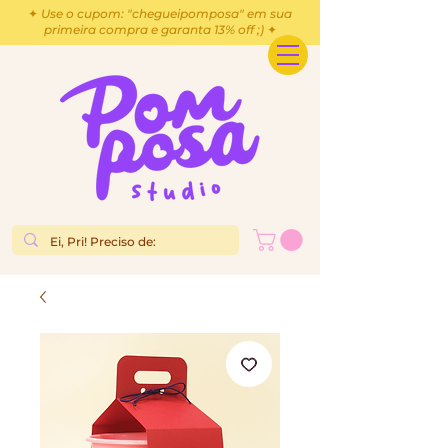
✦ Use o cupom: "chegueipomposa" em sua
primeira compra e garanta 13% off ;) ✦