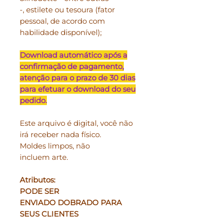
-, estilete ou tesoura (fator
pessoal, de acordo com
habilidade disponível);
Download automático após a
confirmação de pagamento,
atenção para o prazo de 30 dias
para efetuar o download do seu
pedido.
Este arquivo é digital, você não
irá receber nada físico.
Moldes limpos, não
incluem arte.
Atributos:
PODE SER
ENVIADO DOBRADO PARA
SEUS CLIENTES