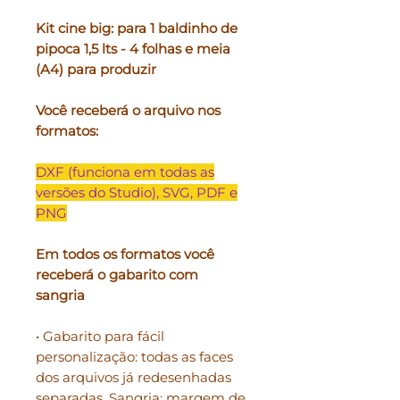
Kit cine big: para 1 baldinho de
pipoca 1,5 lts - 4 folhas e meia
(A4) para produzir
Você receberá o arquivo nos
formatos:
DXF (funciona em todas as
versões do Studio), SVG, PDF e
PNG
Em todos os formatos você
receberá o gabarito com
sangria
• Gabarito para fácil
personalização: todas as faces
dos arquivos já redesenhadas
separadas. Sangria: margem de