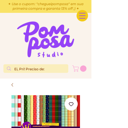
✦ Use o cupom: "chegueipomposa" em sua
primeira compra e garanta 13% off ;) ✦