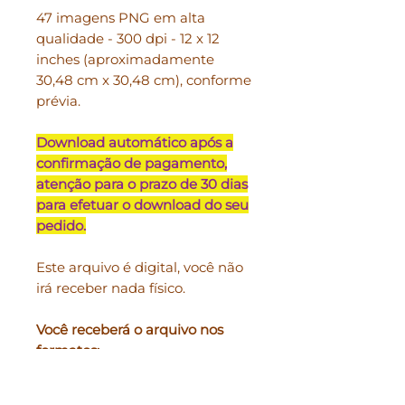
47 imagens PNG em alta
qualidade - 300 dpi - 12 x 12
inches (aproximadamente
30,48 cm x 30,48 cm), conforme
prévia.
Download automático após a
confirmação de pagamento,
atenção para o prazo de 30 dias
para efetuar o download do seu
pedido.
Este arquivo é digital, você não
irá receber nada físico.
Você receberá o arquivo nos
formatos:
PNG