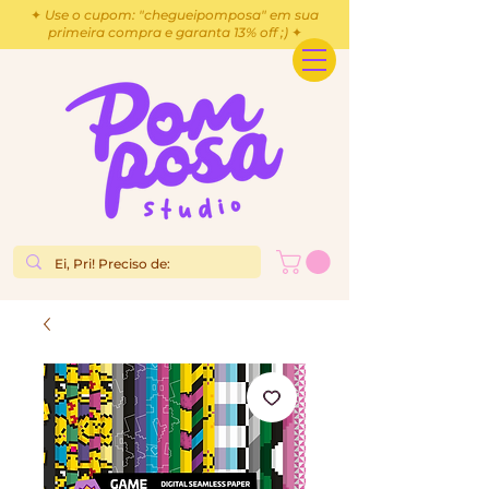
✦ Use o cupom: "chegueipomposa" em sua
primeira compra e garanta 13% off ;) ✦