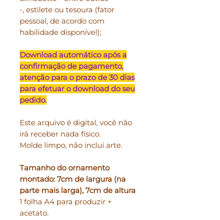
-, estilete ou tesoura (fator
pessoal, de acordo com
habilidade disponível);
Download automático após a
confirmação de pagamento,
atenção para o prazo de 30 dias
para efetuar o download do seu
pedido.
Este arquivo é digital, você não
irá receber nada físico.
Molde limpo, não incluí arte.
Tamanho do ornamento
montado: 7cm de largura (na
parte mais larga), 7cm de altura
1 folha A4 para produzir +
acetato.