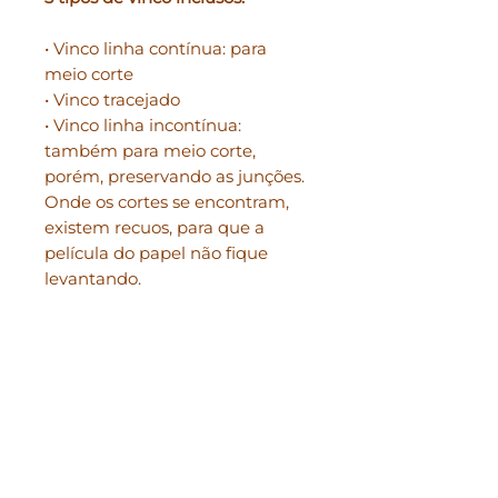
• Vinco linha contínua: para
meio corte
• Vinco tracejado
• Vinco linha incontínua:
também para meio corte,
porém, preservando as junções.
Onde os cortes se encontram,
existem recuos, para que a
película do papel não fique
levantando.
Você também recebe:
Uma pasta com o nome: guia.
Nela, você encontra as medidas
de criação do arquivo.
Para +, acessar:
FAQ
.