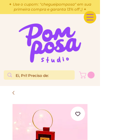
✦ Use o cupom: "chegueipomposa" em sua
primeira compra e garanta 13% off ;) ✦