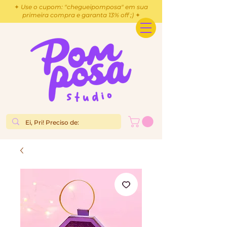
✦ Use o cupom: "chegueipomposa" em sua
primeira compra e garanta 13% off ;) ✦