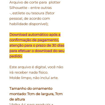
Arquivo de corte para plotter
Silhouette - entre outras
-, estilete ou tesoura (fator
pessoal, de acordo com
habilidade disponível);
Download automático após a
confirmação de pagamento,
atenção para o prazo de 30 dias
para efetuar o download do seu
pedido.
Este arquivo é digital, você não
irá receber nada físico.
Molde limpo, não incluí arte.
Tamanho do ornamento
montado: 7cm de largura, 7cm
de altura
1 folha A4 para produzir +