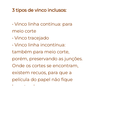
3 tipos de vinco inclusos:
• Vinco linha contínua: para
meio corte
• Vinco tracejado
• Vinco linha incontínua:
também para meio corte,
porém, preservando as junções.
Onde os cortes se encontram,
existem recuos, para que a
película do papel não fique
levantando.
Você também recebe:
Uma pasta com o nome: guia.
Nela, você encontra as medidas
de criação do arquivo.