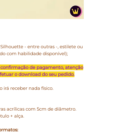
• Uso pessoal
: proj
lucrativos.
• Uso comercial
: p
pequena escala e j
configura-se reve
exemplo: convites 
ilhouette - entre outras -, estilete ou
papéis digitais, s
rdo com habilidade disponível);
produto sem a poss
reúso. Arquivos de
 confirmação de pagamento, atenção
doados, repassado
efetuar o download do seu pedido.
formato digital.
o irá receber nada físico.
NOSSOS PRODUTO
PESSOAL E TAMBÉ
TENDO COMO LIMI
eras acrílicas com 5cm de diâmetro.
UNIDADES ANUAIS
tulo + alça.
• Você pode
usar no
físicos, vendidos p
ormatos:
Exemplos: caixas, c