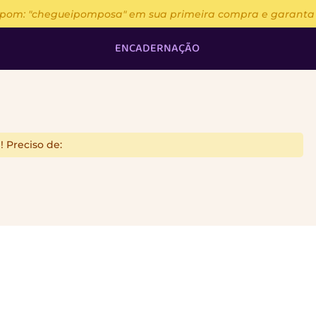
upom: "chegueipomposa" em sua primeira compra e garanta 13
ENCADERNAÇÃO