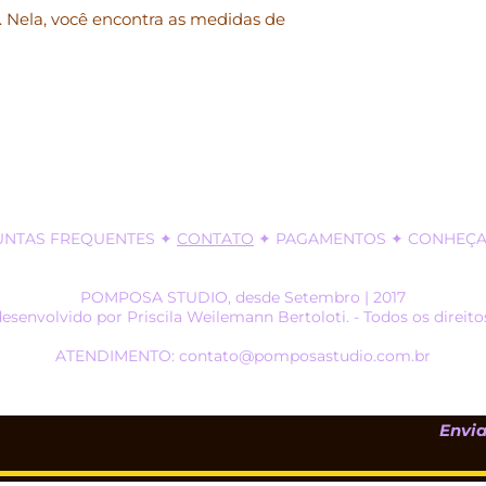
 Nela, você encontra as medidas de
Em caso de dúvidas
email: contato@p
Sujeito a alteração
UNTAS FREQUENTES
✦
CONTATO
✦
PAGAMENTOS
✦ CONHEÇA 
POMPOSA STUDIO, desde Setembro | 2017
desenvolvido por Priscila Weilemann Bertoloti. - Todos os direito
ATENDIMENTO: contato@pomposastudio.com.br
Envia