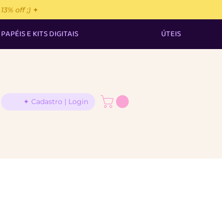
% off ;) ✦
PAPÉIS E KITS DIGITAIS
ÚTEIS
✦ Cadastro | Login