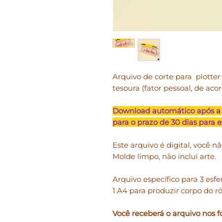
Arquivo de corte para plotter S
tesoura (fator pessoal, de aco
Download automático após a
para o prazo de 30 dias para 
Este arquivo é digital, você nã
Molde limpo, não incluí arte.
Arquivo específico para 3 esf
1 A4 para produzir corpo do ró
Você receberá o arquivo nos f