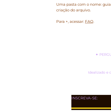
Uma pasta com o nome: guia.
criação do arquivo.
Para +, acessar:
FAQ
.
✦
PERG
Idealizado e 
INSCREVA-SE: