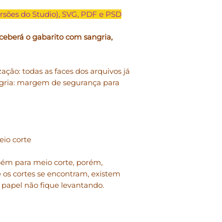
rsões do Studio), SVG, PDF e PSD
• Você pode
produzi
pessoal, para doar
ceberá o gabarito com sangria,
físico.
• Você não pode
rev
zação: todas as faces dos arquivos já
forma digital em q
gria: margem de segurança para
pode doar, emprest
compartilhamento 
permitido e o uso
mesmos é pessoal e
• Você não pode
mo
eio corte
Studio para revendê
mbém para meio corte, porém,
• Você não pode
mo
 os cortes se encontram, existem
Studio explicitame
o papel não fique levantando.
fosse sua criação.
• Você não pode
us
“coletivas”.