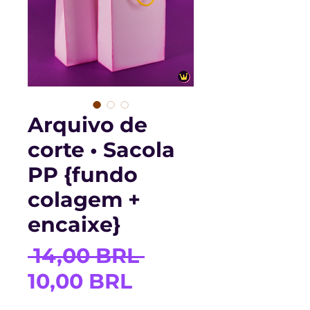
Arquivo de
corte • Sacola
PP {fundo
colagem +
encaixe}
Precio
 14,00 BRL 
Precio
10,00 BRL
de