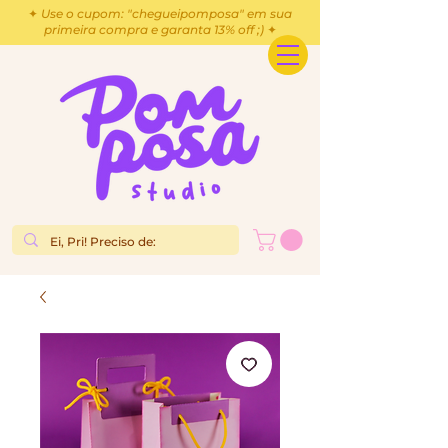
✦ Use o cupom: "chegueipomposa" em sua
primeira compra e garanta 13% off ;) ✦