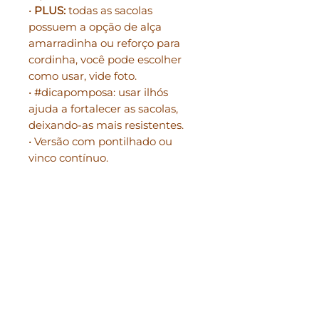
•
PLUS:
todas as sacolas
possuem a opção de alça
amarradinha ou reforço para
cordinha, você pode escolher
como usar, vide foto.
• #dicapomposa: usar ilhós
ajuda a fortalecer as sacolas,
deixando-as mais resistentes.
• Versão com pontilhado ou
vinco contínuo.
Medidas sacola PP, montada:
• 18cm de altura;
• 11cm de comprimento;
• 5,5cm de largura;
Medidas sem alça.