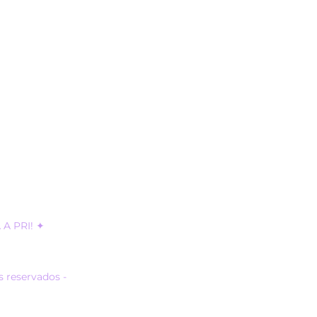
A PRI! ✦
s reservados -