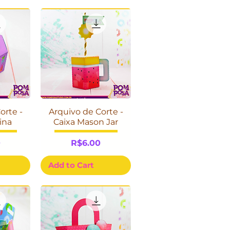
orte -
Arquivo de Corte -
ina
Caixa Mason Jar
Price
0
R$6.00
Add to Cart