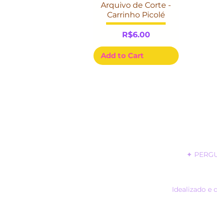
Arquivo de Corte -
Carrinho Picolé
Price
R$6.00
Add to Cart
✦
PERG
Idealizado e 