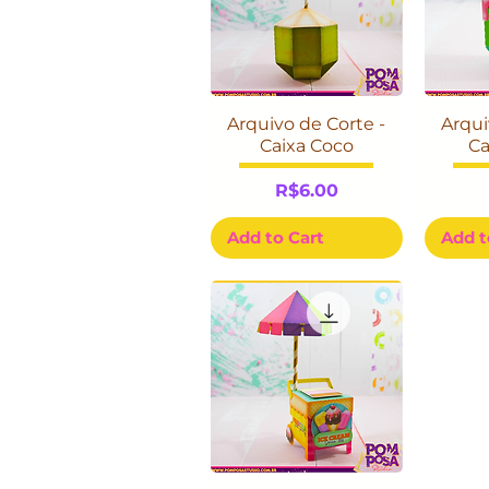
Arquivo de Corte -
Arqui
Caixa Coco
Ca
Price
R$6.00
Add to Cart
Add t