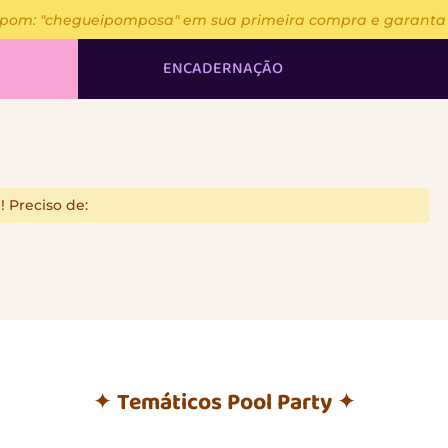
upom: "chegueipomposa" em sua primeira compra e garanta 13
ENCADERNAÇÃO
✦ Temáticos Pool Party ✦