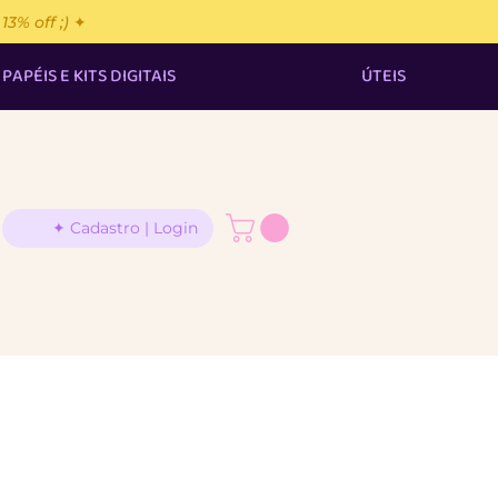
% off ;) ✦
PAPÉIS E KITS DIGITAIS
ÚTEIS
✦ Cadastro | Login