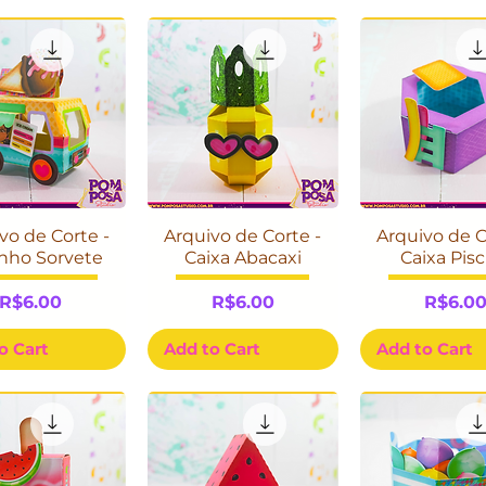
vo de Corte -
Arquivo de Corte -
Arquivo de C
inho Sorvete
Caixa Abacaxi
Caixa Pisc
Price
Price
Price
R$6.00
R$6.00
R$6.0
o Cart
Add to Cart
Add to Cart