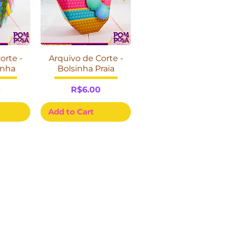
orte -
Arquivo de Corte -
inha
Bolsinha Praia
Price
0
R$6.00
Add to Cart