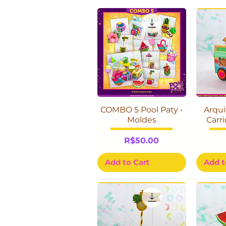
COMBO 5 Pool Paty •
Arqui
Moldes
Carr
Price
R$50.00
Add to Cart
Add t