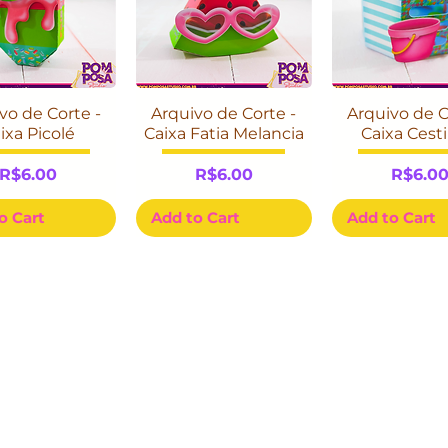
vo de Corte -
Arquivo de Corte -
Arquivo de C
ixa Picolé
Caixa Fatia Melancia
Caixa Cest
Price
Price
Price
R$6.00
R$6.00
R$6.0
o Cart
Add to Cart
Add to Cart