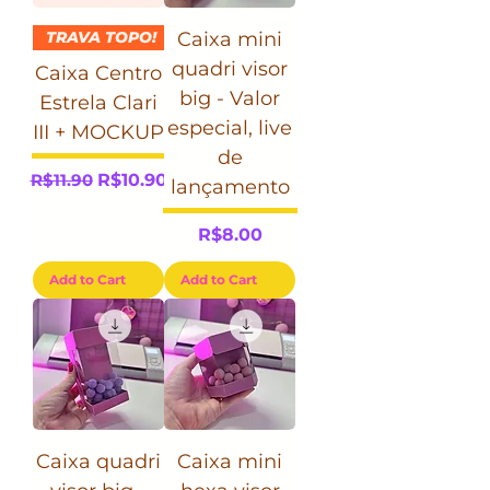
TRAVA TOPO!
Caixa mini
quadri visor
Caixa Centro
big - Valor
Estrela Clari
especial, live
III + MOCKUP
de
Regular Price
Sale Price
R$11.90
R$10.90
lançamento
Price
R$8.00
Add to Cart
Add to Cart
Caixa quadri
Caixa mini