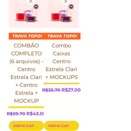
TRAVA TOPO!
TRAVA TOPO!
COMBÃO
Combo
COMPLETO
Caixas
(6 arquivos) -
Centro
Centro
Estrela Clari
Estrela Clari
+ MOCKUPS
+ Centro
Regular Price
Sale Price
R$35.70
R$27.00
Estrela +
MOCKUP
Regular Price
Sale Price
R$59.70
R$43.00
Add to Cart
Add to Cart