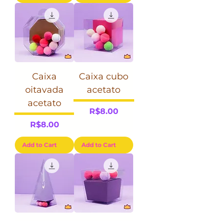
Caixa
Caixa cubo
oitavada
acetato
acetato
Price
R$8.00
Price
R$8.00
Add to Cart
Add to Cart