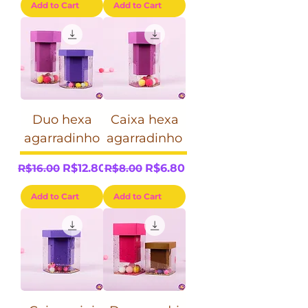
Add to Cart
Add to Cart
Duo hexa
Caixa hexa
agarradinho
agarradinho
Regular Price
Sale Price
Regular Price
Sale Price
R$16.00
R$12.80
R$8.00
R$6.80
Add to Cart
Add to Cart