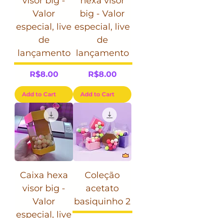
visor big -
hexa visor
Valor
big - Valor
especial, live
especial, live
de
de
lançamento
lançamento
Price
Price
R$8.00
R$8.00
Add to Cart
Add to Cart
Caixa hexa
Coleção
visor big -
acetato
Valor
basiquinho 2
especial, live