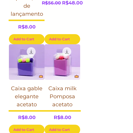
Regular Price
Sale Price
R$56.00
R$48.00
de
lançamento
Price
R$8.00
Add to Cart
Add to Cart
Caixa gable
Caixa milk
elegante
Pomposa
acetato
acetato
Price
Price
R$8.00
R$8.00
Add to Cart
Add to Cart