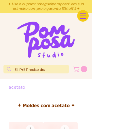
✦ Use o cupom: "chegueipomposa" em sua
primeira compra e garanta 13% off ;) ✦
acetato
✦ Moldes com acetato ✦