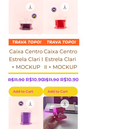
TRAVA TOPO!
TRAVA TOPO!
Caixa Centro
Caixa Centro
Estrela Clari I
Estrela Clari
+ MOCKUP
II + MOCKUP
Regular Price
Sale Price
Regular Price
Sale Price
R$11.90
R$10.90
R$11.90
R$10.90
Add to Cart
Add to Cart