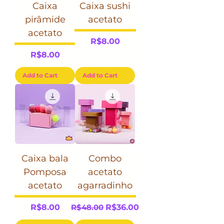
Caixa
Caixa sushi
pirâmide
acetato
acetato
Price
R$8.00
Price
R$8.00
Add to Cart
Add to Cart
Caixa bala
Combo
Pomposa
acetato
acetato
agarradinho
Price
Regular Price
Sale Price
R$8.00
R$48.00
R$36.00