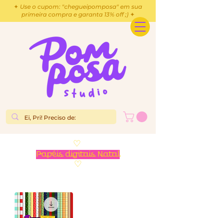
✦ Use o cupom: "chegueipomposa" em sua
primeira compra e garanta 13% off ;) ✦
♡
Papéis digitais Natal
♡