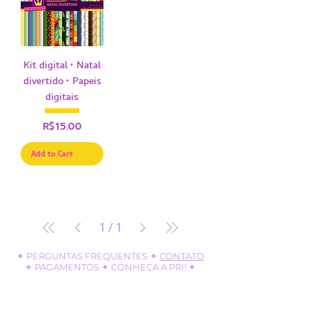
Kit digital • Natal
divertido • Papeis
digitais
Price
R$15.00
Add to Cart
1
/
1
✦
PERGUNTAS FREQUENTES
✦
CONTATO
✦
PAGAMENTOS
✦ CONHEÇA A PRI! ✦
POMPOSA STUDIO, desde Setembro | 2017