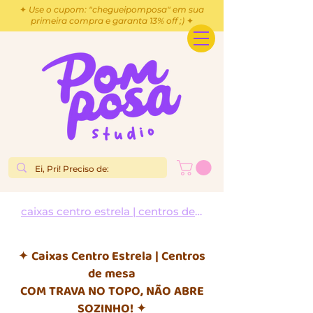
✦ Use o cupom: "chegueipomposa" em sua
primeira compra e garanta 13% off ;) ✦
caixas centro estrela | centros de mesa
✦ Caixas Centro Estrela | Centros
de mesa
COM TRAVA NO TOPO, NÃO ABRE
SOZINHO! ✦