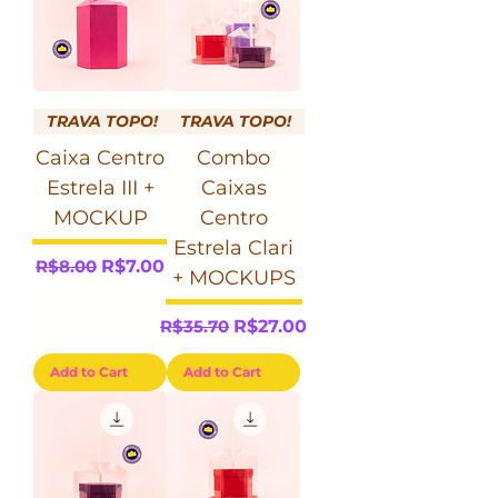
TRAVA TOPO!
TRAVA TOPO!
Caixa Centro
Combo
Estrela III +
Caixas
MOCKUP
Centro
Estrela Clari
Regular Price
Sale Price
R$8.00
R$7.00
+ MOCKUPS
Regular Price
Sale Price
R$35.70
R$27.00
Add to Cart
Add to Cart