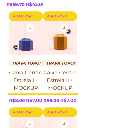
Regular Price
Sale Price
R$59.70
R$43.00
Add to Cart
Add to Cart
TRAVA TOPO!
TRAVA TOPO!
Caixa Centro
Caixa Centro
Estrela I +
Estrela II +
MOCKUP
MOCKUP
Regular Price
Sale Price
Regular Price
Sale Price
R$8.00
R$7.00
R$8.00
R$7.00
Add to Cart
Add to Cart