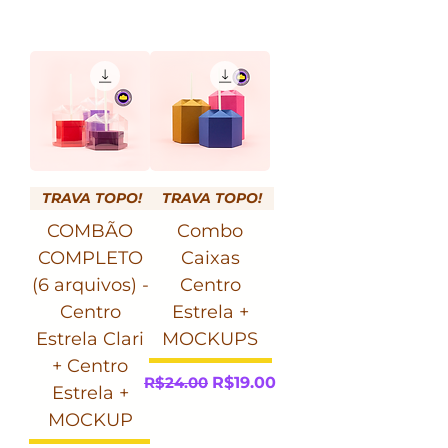
TRAVA TOPO!
TRAVA TOPO!
COMBÃO
Combo
COMPLETO
Caixas
(6 arquivos) -
Centro
Centro
Estrela +
Estrela Clari
MOCKUPS
+ Centro
Regular Price
Sale Price
R$24.00
R$19.00
Estrela +
MOCKUP