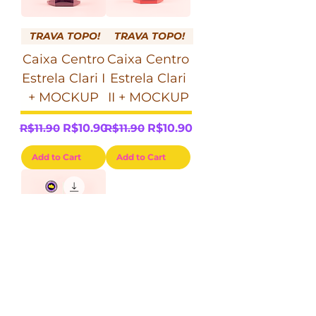
TRAVA TOPO!
TRAVA TOPO!
Caixa Centro
Caixa Centro
Estrela Clari I
Estrela Clari
+ MOCKUP
II + MOCKUP
Regular Price
Sale Price
Regular Price
Sale Price
R$11.90
R$10.90
R$11.90
R$10.90
Add to Cart
Add to Cart
TRAVA TOPO!
Caixa Centro
Estrela Clari