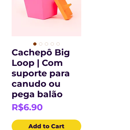
Cachepô Big
Loop | Com
suporte para
canudo ou
pega balão
Price
R$6.90
Add to Cart