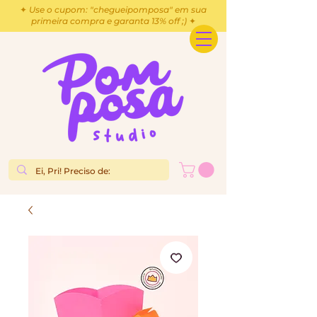
✦ Use o cupom: "chegueipomposa" em sua
primeira compra e garanta 13% off ;) ✦