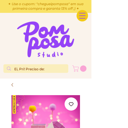
✦ Use o cupom: "chegueipomposa" em sua
primeira compra e garanta 13% off ;) ✦