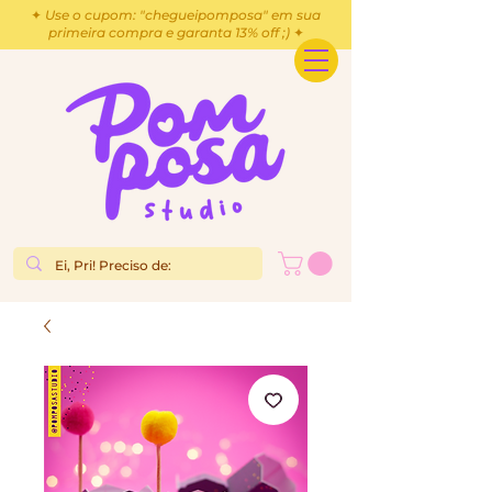
✦ Use o cupom: "chegueipomposa" em sua
primeira compra e garanta 13% off ;) ✦