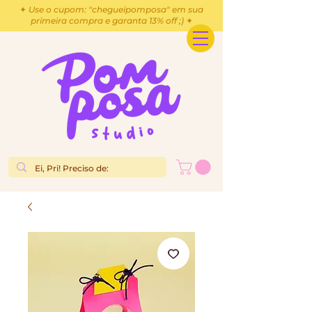
✦ Use o cupom: "chegueipomposa" em sua
primeira compra e garanta 13% off ;) ✦