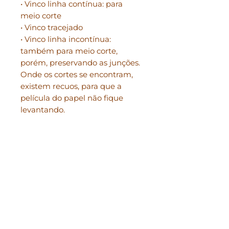
• Vinco linha contínua: para
meio corte
• Vinco tracejado
• Vinco linha incontínua:
também para meio corte,
porém, preservando as junções.
Onde os cortes se encontram,
existem recuos, para que a
película do papel não fique
levantando.
Você também recebe:
Uma pasta com o nome: guia.
Nela, você encontra as medidas
de criação do arquivo.
Para +, acessar:
FAQ
.