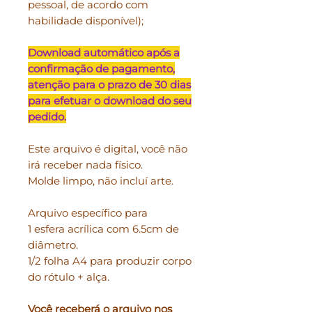
pessoal, de acordo com
habilidade disponível);
Download automático após a
confirmação de pagamento,
atenção para o prazo de 30 dias
para efetuar o download do seu
pedido.
Este arquivo é digital, você não
irá receber nada físico.
Molde limpo, não incluí arte.
Arquivo específico para
1 esfera acrílica com 6.5cm de
diâmetro.
1/2 folha A4 para produzir corpo
do rótulo + alça.
Você receberá o arquivo nos